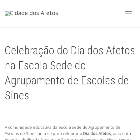
Toggl
Celebração do Dia dos Afetos
navig
na Escola Sede do
Agrupamento de Escolas de
Sines
A comunidade educativa da escola sede do Agrupamento de
Escolas de Sines uniu-se para celebrar o
Dia dos Afetos
, uma data
especial dedicada à valorização dos sentimentos positivos, como a